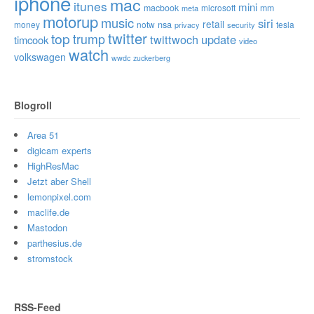
iphone
mac
itunes
mini
macbook
microsoft
mm
meta
motorup
music
siri
retail
nsa
money
notw
tesla
privacy
security
twitter
top
trump
twittwoch
update
timcook
video
watch
volkswagen
wwdc
zuckerberg
Blogroll
Area 51
digicam experts
HighResMac
Jetzt aber Shell
lemonpixel.com
maclife.de
Mastodon
parthesius.de
stromstock
RSS-Feed