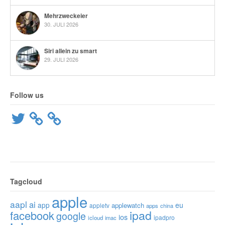
Mehrzweckeier
30. JULI 2026
Siri allein zu smart
29. JULI 2026
Follow us
Twitter
Tagcloud
apple
aapl
ai
app
eu
applewatch
appletv
apps
china
ipad
facebook
google
ios
ipadpro
icloud
imac