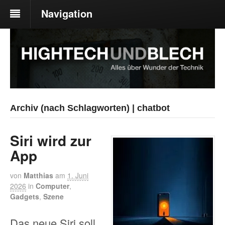
Navigation
Archiv (nach Schlagworten) | chatbot
Siri wird zur
App
von
Matthias
am
1. Juni
2026
in
Computer
,
Gadgets
,
Szene
Das neue Siri soll