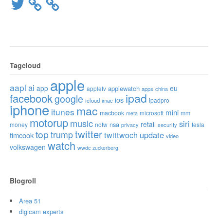
Twitter
Tagcloud
apple
aapl
ai
app
eu
applewatch
appletv
apps
china
ipad
facebook
google
ios
ipadpro
icloud
imac
iphone
mac
itunes
mini
macbook
microsoft
mm
meta
motorup
music
siri
retail
nsa
money
notw
tesla
privacy
security
twitter
top
trump
twittwoch
update
timcook
video
watch
volkswagen
wwdc
zuckerberg
Blogroll
Area 51
digicam experts