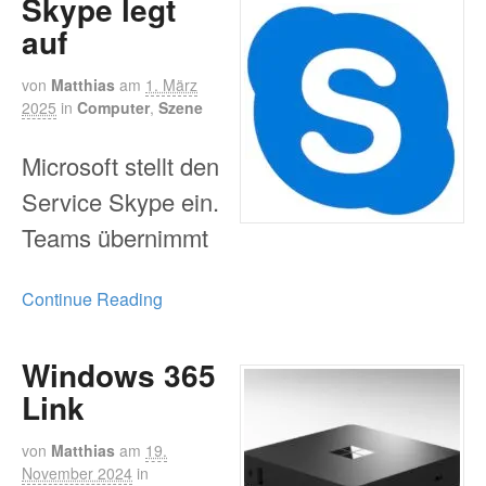
Skype legt
auf
von
Matthias
am
1. März
2025
in
Computer
,
Szene
Microsoft stellt den
Service Skype ein.
Teams übernimmt
Continue Reading
Windows 365
Link
von
Matthias
am
19.
November 2024
in