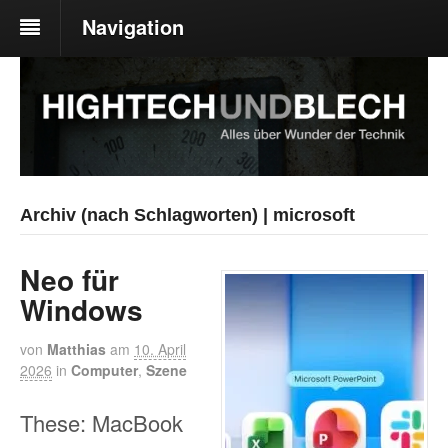
Navigation
Archiv (nach Schlagworten) | microsoft
Neo für
Windows
von
Matthias
am
10. April
2026
in
Computer
,
Szene
These: MacBook