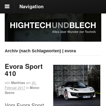
Navigation
Archiv (nach Schlagworten) | evora
Evora Sport
410
von
Matthias
am
20.
Februar 2017
in
Motor
,
Szene
Vom Evora Sport