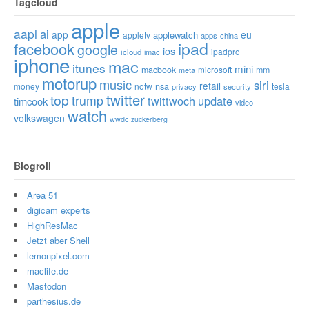
Tagcloud
apple
aapl
ai
app
eu
applewatch
appletv
apps
china
ipad
facebook
google
ios
ipadpro
icloud
imac
iphone
mac
itunes
mini
macbook
microsoft
mm
meta
motorup
music
siri
retail
nsa
money
notw
tesla
privacy
security
twitter
top
trump
twittwoch
update
timcook
video
watch
volkswagen
wwdc
zuckerberg
Blogroll
Area 51
digicam experts
HighResMac
Jetzt aber Shell
lemonpixel.com
maclife.de
Mastodon
parthesius.de