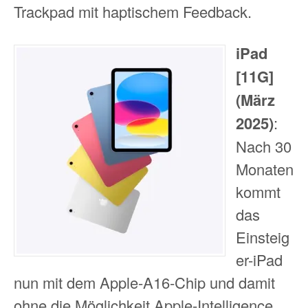
Trackpad mit haptischem Feedback.
iPad
[11G]
(März
2025)
:
Nach 30
Monaten
kommt
das
Einsteig
er-iPad
nun mit dem Apple-A16-Chip und damit
ohne die Möglichkeit Apple-Intelligence