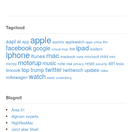
Tagcloud
apple
aapl
ai
app
eu
applewatch
appletv
apps
china
ipad
facebook
google
ios
ipadpro
icloud
imac
iphone
mac
itunes
mini
macbook
microsoft
mm
meta
motorup
music
siri
retail
nsa
money
notw
tesla
privacy
security
twitter
top
trump
twittwoch
update
timcook
video
watch
volkswagen
wwdc
zuckerberg
Blogroll
Area 51
digicam experts
HighResMac
Jetzt aber Shell