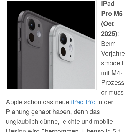
iPad
Pro M5
(Oct
2025)
:
Beim
Vorjahre
smodell
mit M4-
Prozess
or muss
Apple schon das neue
iPad Pro
in der
Planung gehabt haben, denn das
unglaublich dünne, leichte und mobile
Design wird übernommen. Ebenso in 5,1