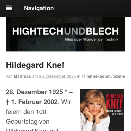
Navigation
Hildegard Knef
von
Matthias
am
28. Dezember 2025
in
Flimmerkasten
,
Szene
28. Dezember 1925 * –
† 1. Februar 2002
. Wir
feiern den 100.
Geburtstag von
Hildegard Knef auf