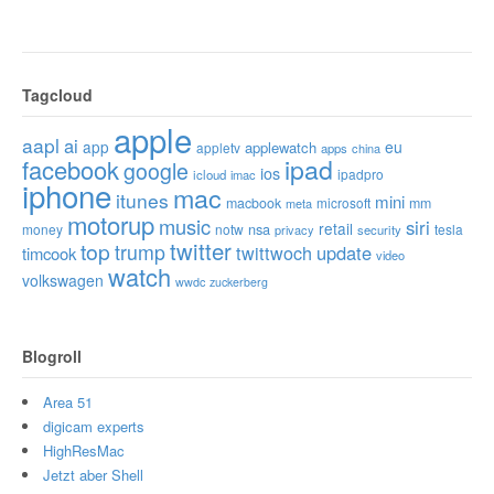
Tagcloud
apple
aapl
ai
app
eu
applewatch
appletv
apps
china
ipad
facebook
google
ios
ipadpro
icloud
imac
iphone
mac
itunes
mini
macbook
microsoft
mm
meta
motorup
music
siri
retail
nsa
money
notw
tesla
privacy
security
twitter
top
trump
twittwoch
update
timcook
video
watch
volkswagen
wwdc
zuckerberg
Blogroll
Area 51
digicam experts
HighResMac
Jetzt aber Shell