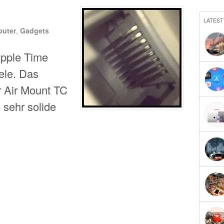
LATEST
uter
,
Gadgets
Apple Time
iele. Das
r Air Mount TC
d sehr solide