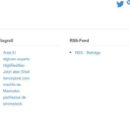
Twitter
logroll
RSS-Feed
Area 51
RSS - Beiträge
digicam experts
HighResMac
Jetzt aber Shell
lemonpixel.com
maclife.de
Mastodon
parthesius.de
stromstock