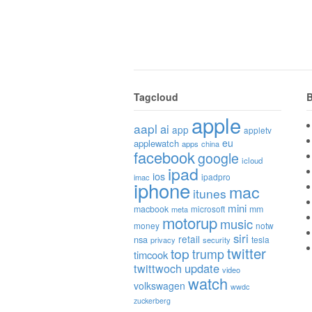
Tagcloud
B
apple
aapl
ai
app
appletv
eu
applewatch
apps
china
facebook
google
icloud
ipad
ios
ipadpro
imac
iphone
mac
itunes
mini
macbook
microsoft
mm
meta
motorup
music
money
notw
siri
retail
nsa
tesla
privacy
security
twitter
top
trump
timcook
twittwoch
update
video
watch
volkswagen
wwdc
zuckerberg