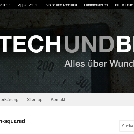
e iPad
Apple Watch
Motor und Mobilität
Flimmerkasten
NEU! Erste
erklärung
Sitemap
Kontakt
 h-squared