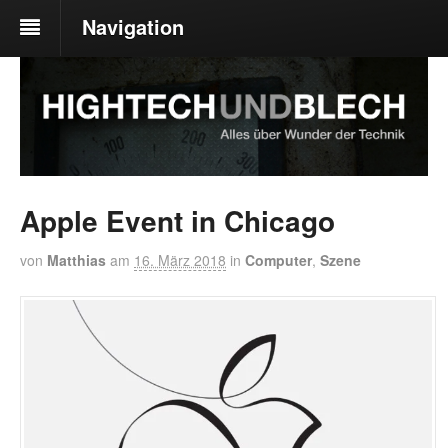
Navigation
Apple Event in Chicago
von
Matthias
am
16. März 2018
in
Computer
,
Szene