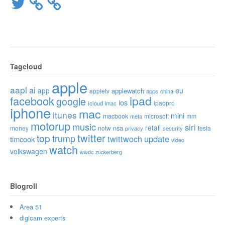
Twitter
Tagcloud
apple
aapl
ai
app
eu
applewatch
appletv
apps
china
ipad
facebook
google
ios
ipadpro
icloud
imac
iphone
mac
itunes
mini
macbook
microsoft
mm
meta
motorup
music
siri
retail
nsa
money
notw
tesla
privacy
security
twitter
top
trump
twittwoch
update
timcook
video
watch
volkswagen
wwdc
zuckerberg
Blogroll
Area 51
digicam experts