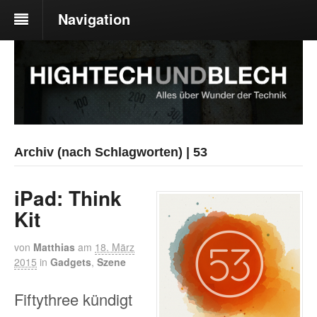
Navigation
Archiv (nach Schlagworten) | 53
iPad: Think
Kit
von
Matthias
am
18. März
2015
in
Gadgets
,
Szene
Fiftythree kündigt