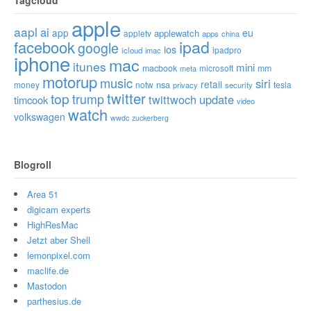
apple
aapl
ai
app
eu
applewatch
appletv
apps
china
ipad
facebook
google
ios
ipadpro
icloud
imac
iphone
mac
itunes
mini
macbook
microsoft
mm
meta
motorup
music
siri
retail
nsa
money
notw
tesla
privacy
security
twitter
top
trump
twittwoch
update
timcook
video
watch
volkswagen
wwdc
zuckerberg
Blogroll
Area 51
digicam experts
HighResMac
Jetzt aber Shell
lemonpixel.com
maclife.de
Mastodon
parthesius.de