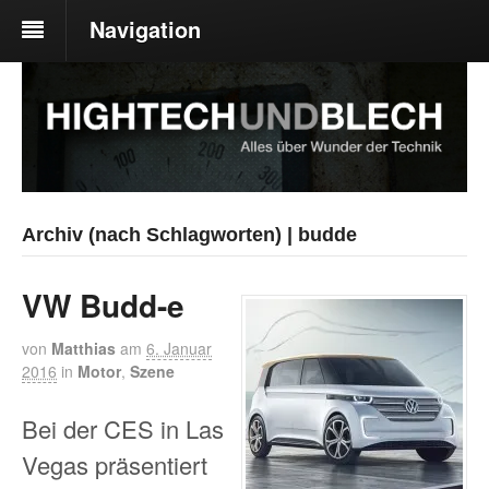
Navigation
Archiv (nach Schlagworten) | budde
VW Budd-e
von
Matthias
am
6. Januar
2016
in
Motor
,
Szene
Bei der CES in Las
Vegas präsentiert