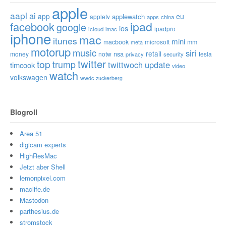
apple
aapl
ai
app
eu
applewatch
appletv
apps
china
ipad
facebook
google
ios
ipadpro
icloud
imac
iphone
mac
itunes
mini
macbook
microsoft
mm
meta
motorup
music
siri
retail
nsa
money
notw
tesla
privacy
security
twitter
top
trump
twittwoch
update
timcook
video
watch
volkswagen
wwdc
zuckerberg
Blogroll
Area 51
digicam experts
HighResMac
Jetzt aber Shell
lemonpixel.com
maclife.de
Mastodon
parthesius.de
stromstock