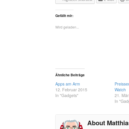
Gefällt mir:
Wird geladen...
Ähnliche Beiträge
Apps am Arm
Preisse
12. Februar 2015
Watch
In "Gadgets"
21. Mär
In "Gad
About Matthia