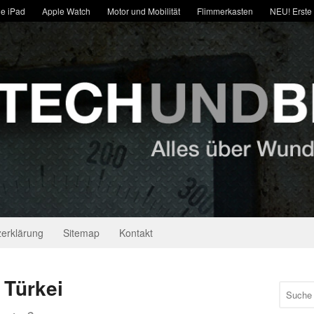
e iPad
Apple Watch
Motor und Mobilität
Flimmerkasten
NEU! Erste
erklärung
Sitemap
Kontakt
 Türkei