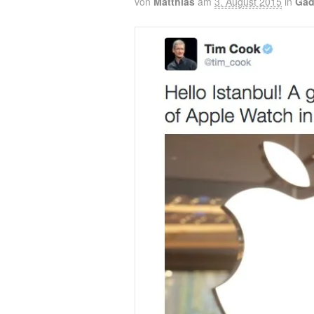
von
Matthias
am
3. August 2015
in
Gad