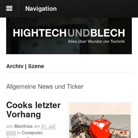
Navigation
Archiv | Szene
Allgemeine News und Ticker
Cooks letzter
Vorhang
von
Matthias
am
31. Juli
2026
in
Computer
,