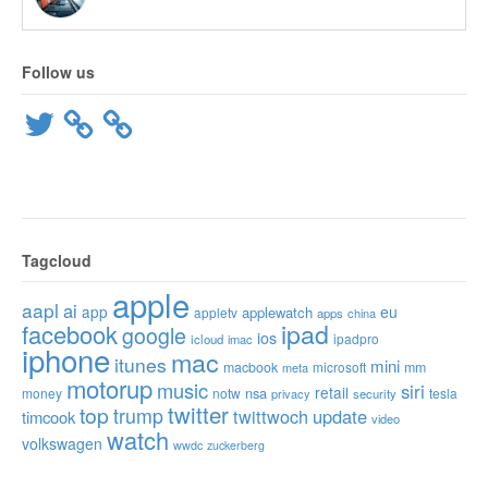
Follow us
Twitter
Tagcloud
apple
aapl
ai
app
eu
applewatch
appletv
apps
china
ipad
facebook
google
ios
ipadpro
icloud
imac
iphone
mac
itunes
mini
macbook
microsoft
mm
meta
motorup
music
siri
retail
nsa
money
notw
tesla
privacy
security
twitter
top
trump
twittwoch
update
timcook
video
watch
volkswagen
wwdc
zuckerberg