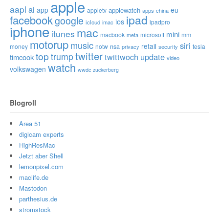
apple
aapl
ai
app
eu
applewatch
appletv
apps
china
ipad
facebook
google
ios
ipadpro
icloud
imac
iphone
mac
itunes
mini
macbook
microsoft
mm
meta
motorup
music
siri
retail
nsa
money
notw
tesla
privacy
security
twitter
top
trump
twittwoch
update
timcook
video
watch
volkswagen
wwdc
zuckerberg
Blogroll
Area 51
digicam experts
HighResMac
Jetzt aber Shell
lemonpixel.com
maclife.de
Mastodon
parthesius.de
stromstock