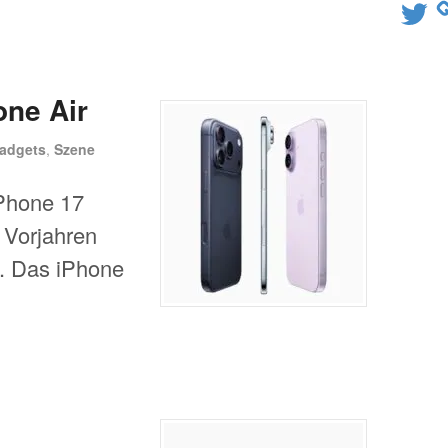
Twitter
one Air
adgets
,
Szene
iPhone 17
n Vorjahren
h. Das iPhone