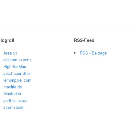
logroll
RSS-Feed
Area 51
RSS - Beiträge
digicam experts
HighResMac
Jetzt aber Shell
lemonpixel.com
maclife.de
Mastodon
parthesius.de
stromstock