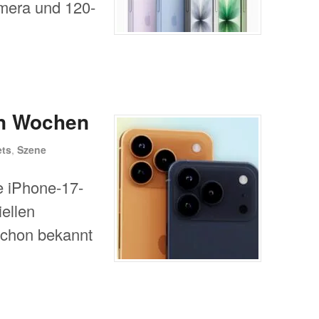
amera und 120-
en Wochen
ts
,
Szene
e iPhone-17-
iellen
 schon bekannt