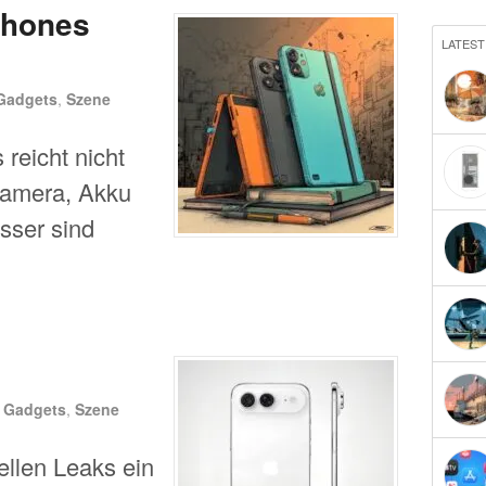
phones
LATEST
Gadgets
,
Szene
reicht nicht
Kamera, Akku
esser sind
n
Gadgets
,
Szene
ellen Leaks ein