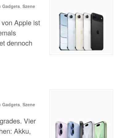
n
Gadgets
,
Szene
von Apple ist
jemals
tet dennoch
n
Gadgets
,
Szene
grades. Vier
hen: Akku,