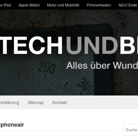
e iPad
Apple Watch
Motor und Mobilität
Flimmerkasten
NEU! Erste
erklärung
Sitemap
Kontakt
iphoneair