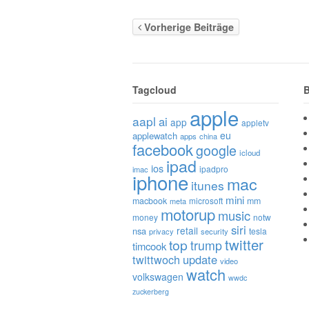
Vorherige Beiträge
Tagcloud
B
apple
aapl
ai
app
appletv
eu
applewatch
apps
china
facebook
google
icloud
ipad
ios
ipadpro
imac
iphone
mac
itunes
mini
macbook
microsoft
mm
meta
motorup
music
money
notw
siri
retail
nsa
tesla
privacy
security
twitter
top
trump
timcook
twittwoch
update
video
watch
volkswagen
wwdc
zuckerberg