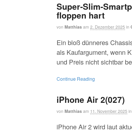
Super‑Slim-Smart
floppen hart
von
Matthias
am
2. Dezember 2025
in
Ein bloß dünneres Chassis 
als Kaufargument, wenn 
und Preis nicht sichtbar b
Continue Reading
iPhone Air 2(027)
von
Matthias
am
11. November 2025
i
iPhone Air 2 wird laut aktu