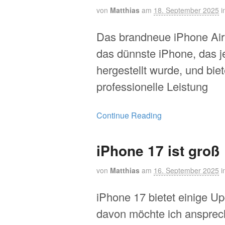
von
Matthias
am
18. September 2025
i
Das brandneue iPhone Air 
das dünnste iPhone, das 
hergestellt wurde, und bie
professionelle Leistung
Continue Reading
iPhone 17 ist groß
von
Matthias
am
16. September 2025
i
iPhone 17 bietet einige Up
davon möchte ich ansprec