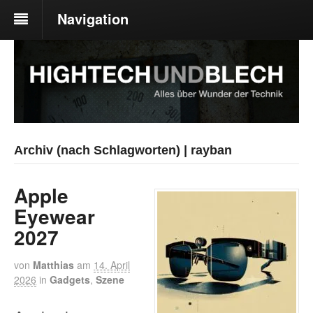
Navigation
Archiv (nach Schlagworten) | rayban
Apple
Eyewear
2027
von
Matthias
am
14. April
2026
in
Gadgets
,
Szene