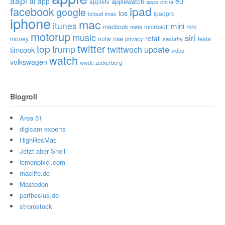
aapl
ai
app
eu
applewatch
appletv
apps
china
ipad
facebook
google
ios
ipadpro
icloud
imac
iphone
mac
itunes
mini
macbook
microsoft
mm
meta
motorup
music
siri
retail
nsa
money
notw
tesla
privacy
security
twitter
top
trump
twittwoch
update
timcook
video
watch
volkswagen
wwdc
zuckerberg
Blogroll
Area 51
digicam experts
HighResMac
Jetzt aber Shell
lemonpixel.com
maclife.de
Mastodon
parthesius.de
stromstock