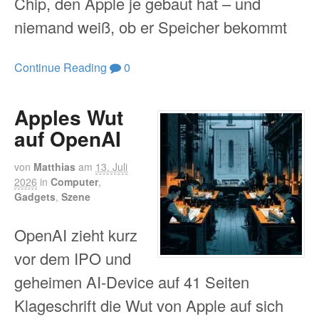
Chip, den Apple je gebaut hat – und
niemand weiß, ob er Speicher bekommt
Continue Reading
0
Apples Wut
auf OpenAI
von
Matthias
am
13. Juli
2026
in
Computer
,
Gadgets
,
Szene
OpenAI zieht kurz
vor dem IPO und
geheimen AI-Device auf 41 Seiten
Klageschrift die Wut von Apple auf sich