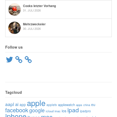
Cooks letzter Vorhang
31. JULI 2026
Mehrzweckeier
30. JULI 2026
Follow us
Twitter
Tagcloud
apple
aapl
ai
app
eu
applewatch
appletv
apps
china
ipad
facebook
google
ios
ipadpro
icloud
imac
iphone
mac