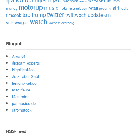
itunes
mini
macbook
microsoft
mm
meta
motorup
music
siri
retail
nsa
money
notw
tesla
privacy
security
twitter
top
trump
twittwoch
update
timcook
video
watch
volkswagen
wwdc
zuckerberg
Blogroll
Area 51
digicam experts
HighResMac
Jetzt aber Shell
lemonpixel.com
maclife.de
Mastodon
parthesius.de
stromstock
RSS-Feed