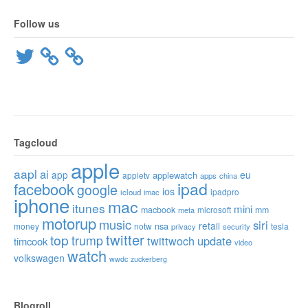
Follow us
Twitter
Tagcloud
apple
aapl
ai
app
eu
applewatch
appletv
apps
china
ipad
facebook
google
ios
ipadpro
icloud
imac
iphone
mac
itunes
mini
macbook
microsoft
mm
meta
motorup
music
siri
retail
nsa
money
notw
tesla
privacy
security
twitter
top
trump
twittwoch
update
timcook
video
watch
volkswagen
wwdc
zuckerberg
Blogroll