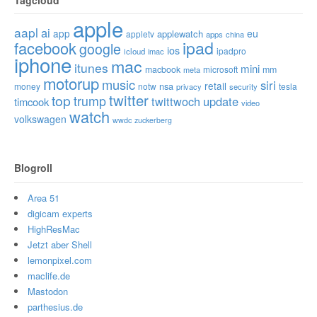
apple
aapl
ai
app
eu
applewatch
appletv
apps
china
ipad
facebook
google
ios
ipadpro
icloud
imac
iphone
mac
itunes
mini
macbook
microsoft
mm
meta
motorup
music
siri
retail
nsa
money
notw
tesla
privacy
security
twitter
top
trump
twittwoch
update
timcook
video
watch
volkswagen
wwdc
zuckerberg
Blogroll
Area 51
digicam experts
HighResMac
Jetzt aber Shell
lemonpixel.com
maclife.de
Mastodon
parthesius.de