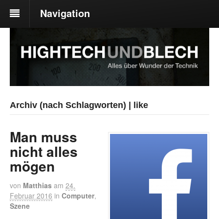
Navigation
Archiv (nach Schlagworten) | like
Man muss
nicht alles
mögen
von
Matthias
am
24.
Februar 2016
in
Computer
,
Szene