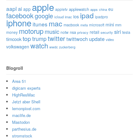
apple
aapl
ai
app
eu
applewatch
appletv
apps
china
ipad
facebook
google
ios
ipadpro
icloud
imac
iphone
mac
itunes
mini
macbook
microsoft
mm
meta
motorup
music
siri
retail
nsa
money
notw
tesla
privacy
security
twitter
top
trump
twittwoch
update
timcook
video
watch
volkswagen
wwdc
zuckerberg
Blogroll
Area 51
digicam experts
HighResMac
Jetzt aber Shell
lemonpixel.com
maclife.de
Mastodon
parthesius.de
stromstock