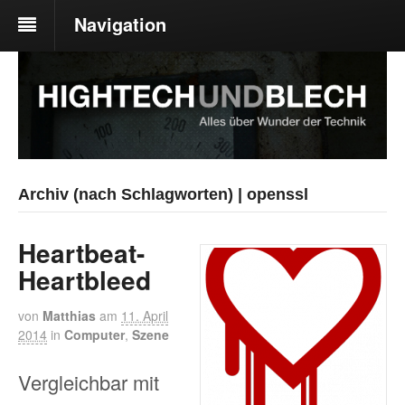
Navigation
Archiv (nach Schlagworten) | openssl
Heartbeat-
Heartbleed
von
Matthias
am
11. April
2014
in
Computer
,
Szene
Vergleichbar mit