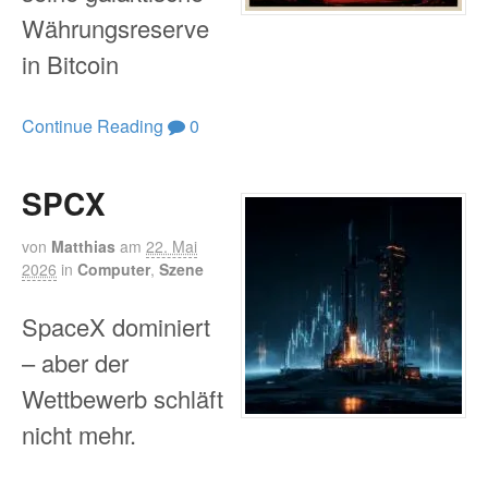
Währungsreserve
in Bitcoin
Continue Reading
0
SPCX
von
Matthias
am
22. Mai
2026
in
Computer
,
Szene
SpaceX dominiert
– aber der
Wettbewerb schläft
nicht mehr.