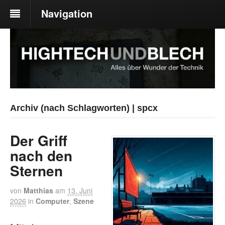
Navigation
Archiv (nach Schlagworten) | spcx
Der Griff
nach den
Sternen
von
Matthias
am
13. Juni
2026
in
Computer
,
Szene