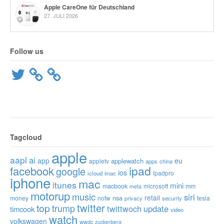
Apple CareOne für Deutschland
27. JULI 2026
Follow us
Twitter
Tagcloud
apple
aapl
ai
app
eu
applewatch
appletv
apps
china
ipad
facebook
google
ios
ipadpro
icloud
imac
iphone
mac
itunes
mini
macbook
microsoft
mm
meta
motorup
music
siri
retail
nsa
money
notw
tesla
privacy
security
twitter
top
trump
twittwoch
update
timcook
video
watch
volkswagen
wwdc
zuckerberg