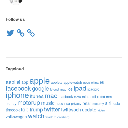
Follow us
Twitter
Tagcloud
apple
aapl
ai
app
eu
applewatch
appletv
apps
china
ipad
facebook
google
ios
ipadpro
icloud
imac
iphone
mac
itunes
mini
macbook
microsoft
mm
meta
motorup
music
siri
retail
nsa
money
notw
tesla
privacy
security
twitter
top
trump
twittwoch
update
timcook
video
watch
volkswagen
wwdc
zuckerberg