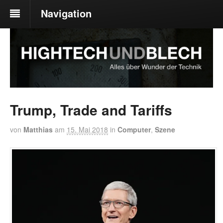
Navigation
Trump, Trade and Tariffs
von
Matthias
am
15. Mai 2018
in
Computer
,
Szene