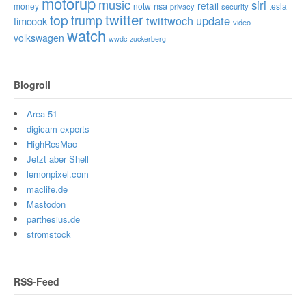
motorup
music
siri
retail
nsa
money
notw
tesla
privacy
security
twitter
top
trump
twittwoch
update
timcook
video
watch
volkswagen
wwdc
zuckerberg
Blogroll
Area 51
digicam experts
HighResMac
Jetzt aber Shell
lemonpixel.com
maclife.de
Mastodon
parthesius.de
stromstock
RSS-Feed