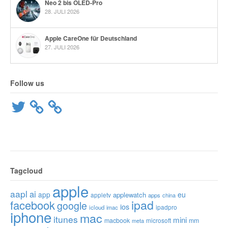
Neo 2 bis OLED-Pro
28. JULI 2026
Apple CareOne für Deutschland
27. JULI 2026
Follow us
Twitter
Tagcloud
apple
aapl
ai
app
eu
applewatch
appletv
apps
china
ipad
facebook
google
ios
ipadpro
icloud
imac
iphone
mac
itunes
mini
macbook
microsoft
mm
meta