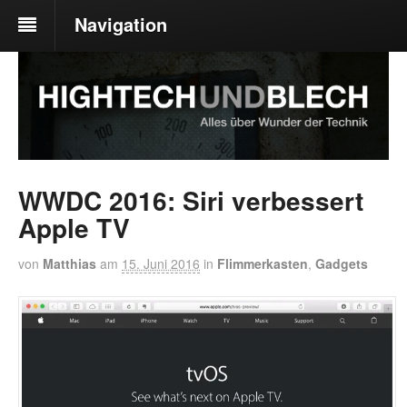
Navigation
WWDC 2016: Siri verbessert
Apple TV
von
Matthias
am
15. Juni 2016
in
Flimmerkasten
,
Gadgets