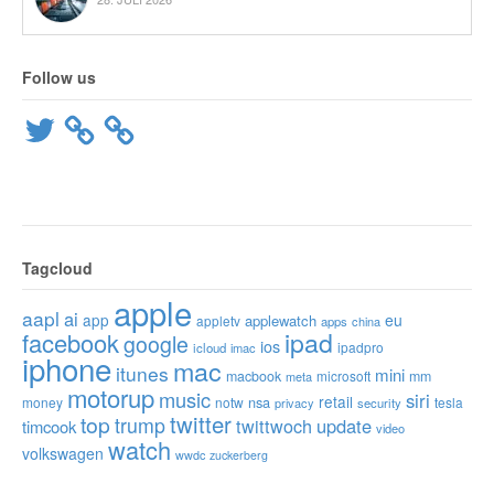
Follow us
Twitter
Tagcloud
apple
aapl
ai
app
eu
applewatch
appletv
apps
china
ipad
facebook
google
ios
ipadpro
icloud
imac
iphone
mac
itunes
mini
macbook
microsoft
mm
meta
motorup
music
siri
retail
nsa
money
notw
tesla
privacy
security
twitter
top
trump
twittwoch
update
timcook
video
watch
volkswagen
wwdc
zuckerberg