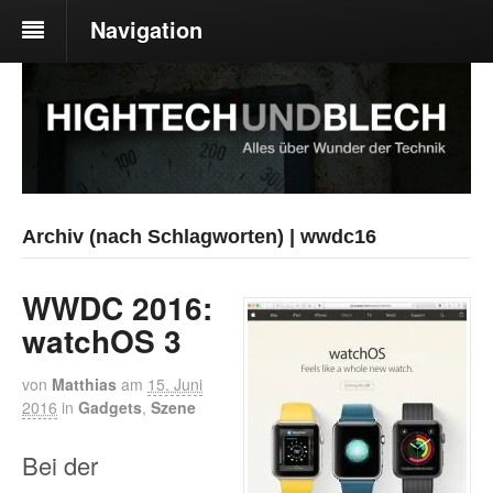
Navigation
Archiv (nach Schlagworten) | wwdc16
WWDC 2016:
watchOS 3
von
Matthias
am
15. Juni
2016
in
Gadgets
,
Szene
Bei der