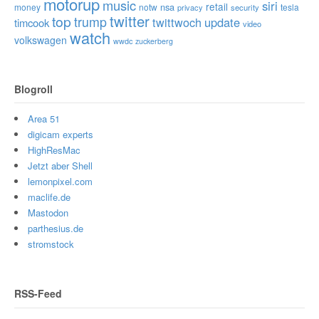
motorup
music
siri
retail
nsa
money
notw
tesla
privacy
security
twitter
top
trump
twittwoch
update
timcook
video
watch
volkswagen
wwdc
zuckerberg
Blogroll
Area 51
digicam experts
HighResMac
Jetzt aber Shell
lemonpixel.com
maclife.de
Mastodon
parthesius.de
stromstock
RSS-Feed