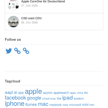
Apple CareOne für Deutschland
27. JULI 2026
CSD statt CDU
26. JULI 2026
Follow us
Twitter
Tagcloud
apple
aapl
ai
app
eu
applewatch
appletv
apps
china
ipad
facebook
google
ios
ipadpro
icloud
imac
iphone
mac
itunes
mini
macbook
microsoft
mm
meta