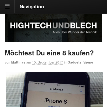
Navigation
Möchtest Du eine 8 kaufen?
von
Matthias
am
15. September 2017
in
Gadgets
,
Szene