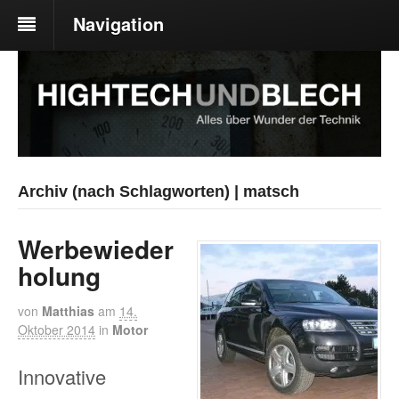
Navigation
Archiv (nach Schlagworten) | matsch
Werbewieder
holung
von
Matthias
am
14.
Oktober 2014
in
Motor
Innovative