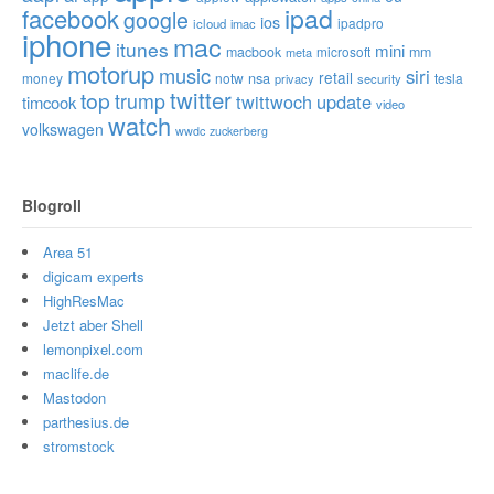
ipad
facebook
google
ios
ipadpro
icloud
imac
iphone
mac
itunes
mini
macbook
microsoft
mm
meta
motorup
music
siri
retail
nsa
money
notw
tesla
privacy
security
twitter
top
trump
twittwoch
update
timcook
video
watch
volkswagen
wwdc
zuckerberg
Blogroll
Area 51
digicam experts
HighResMac
Jetzt aber Shell
lemonpixel.com
maclife.de
Mastodon
parthesius.de
stromstock