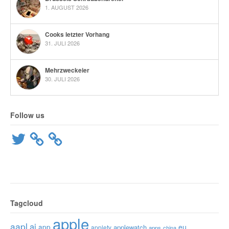
1. AUGUST 2026
Cooks letzter Vorhang
31. JULI 2026
Mehrzweckeier
30. JULI 2026
Follow us
Twitter
Tagcloud
apple
aapl
ai
app
eu
applewatch
appletv
apps
china