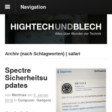
Navigation
Archiv (nach Schlagworten) | safari
Spectre
Sicherheitsu
pdates
von
Matthias
am
9. Januar
2018
in
Computer
,
Gadgets