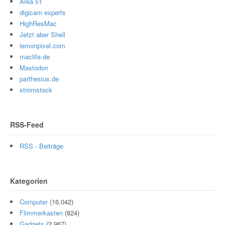
Area 51
digicam experts
HighResMac
Jetzt aber Shell
lemonpixel.com
maclife.de
Mastodon
parthesius.de
stromstock
RSS-Feed
RSS - Beiträge
Kategorien
Computer
(16.042)
Flimmerkasten
(824)
Gadgets
(2.967)