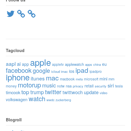
Twitter
Tagcloud
apple
aapl
ai
app
eu
applewatch
appletv
apps
china
ipad
facebook
google
ios
ipadpro
icloud
imac
iphone
mac
itunes
mini
macbook
microsoft
mm
meta
motorup
music
siri
retail
nsa
money
notw
tesla
privacy
security
twitter
top
trump
twittwoch
update
timcook
video
watch
volkswagen
wwdc
zuckerberg
Blogroll