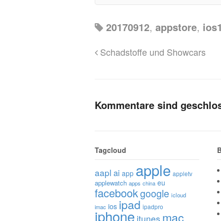
20170912
,
appstore
,
ios
Schadstoffe und Showcars
Kommentare sind geschlo
Tagcloud
B
apple
aapl
ai
app
appletv
eu
applewatch
apps
china
facebook
google
icloud
ipad
ios
ipadpro
imac
iphone
mac
itunes