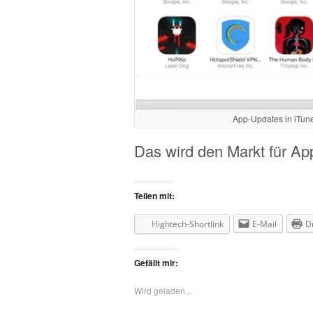
App-Updates in iTune
Das wird den Markt für A
Teilen mit:
Hightech-Shortlink
E-Mail
D
Gefällt mir:
Wird geladen...