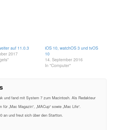
weiter auf 11.0.3
iOS 10, watchOS 3 und tvOS
ober 2017
10
gets"
14. September 2016
In "Computer"
s
eak und fand mit System 7 zum Macintosh. Als Redakteur
em für „Mac Magazin“, „MACup“ sowie „Mac Life“.
0 an und freut sich über den Startton.