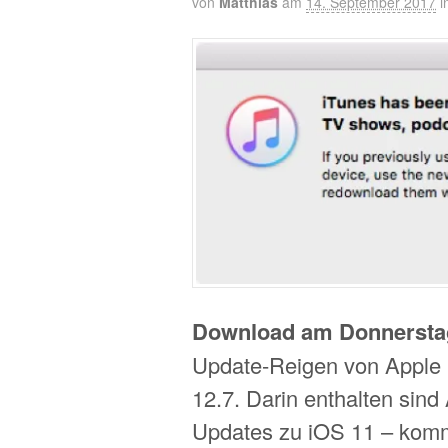
von
Matthias
am
14. September 2017
i
Download am Donnersta
Update-Reigen von Apple 
12.7. Darin enthalten sin
Updates zu iOS 11 – kom