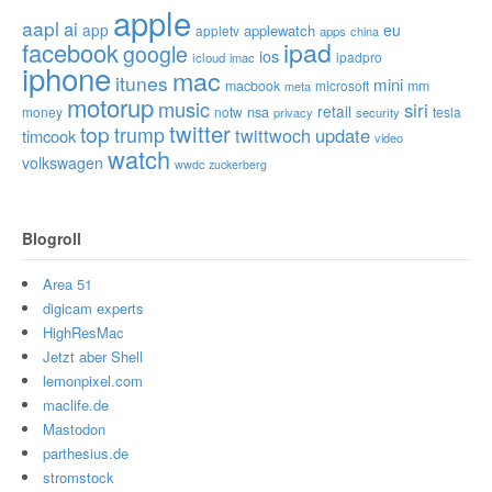
apple
aapl
ai
app
eu
applewatch
appletv
apps
china
ipad
facebook
google
ios
ipadpro
icloud
imac
iphone
mac
itunes
mini
macbook
microsoft
mm
meta
motorup
music
siri
retail
nsa
money
notw
tesla
privacy
security
twitter
top
trump
twittwoch
update
timcook
video
watch
volkswagen
wwdc
zuckerberg
Blogroll
Area 51
digicam experts
HighResMac
Jetzt aber Shell
lemonpixel.com
maclife.de
Mastodon
parthesius.de
stromstock