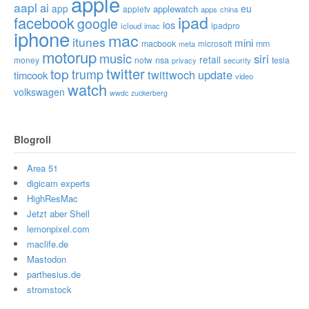
apple
aapl
ai
app
eu
applewatch
appletv
apps
china
ipad
facebook
google
ios
ipadpro
icloud
imac
iphone
mac
itunes
mini
macbook
microsoft
mm
meta
motorup
music
siri
retail
nsa
money
notw
tesla
privacy
security
twitter
top
trump
twittwoch
update
timcook
video
watch
volkswagen
wwdc
zuckerberg
Blogroll
Area 51
digicam experts
HighResMac
Jetzt aber Shell
lemonpixel.com
maclife.de
Mastodon
parthesius.de
stromstock