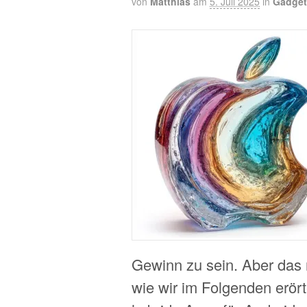
von
Matthias
am
5. Juli 2025
in
Gadget
Gewinn zu sein. Aber das n
wie wir im Folgenden erört