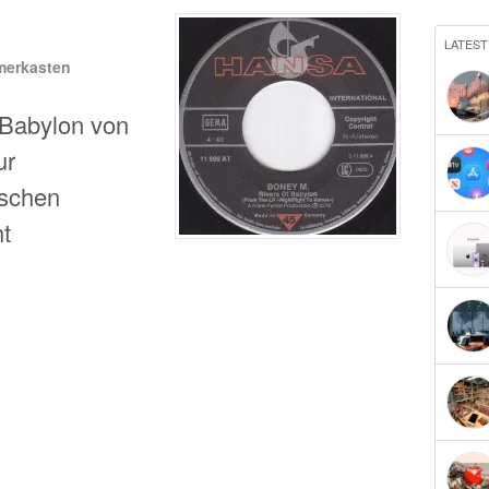
LATEST
merkasten
 Babylon von
ur
ischen
t