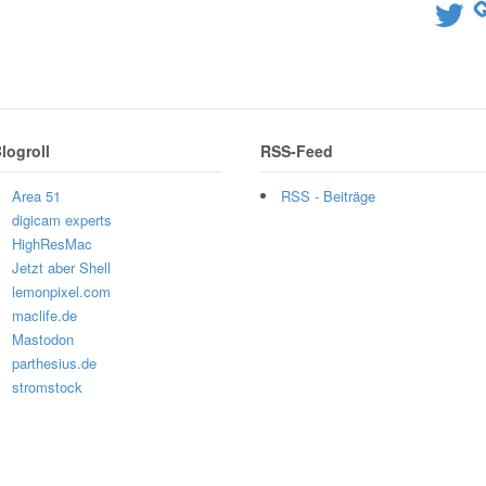
Twitter
logroll
RSS-Feed
Area 51
RSS - Beiträge
digicam experts
HighResMac
Jetzt aber Shell
lemonpixel.com
maclife.de
Mastodon
parthesius.de
stromstock