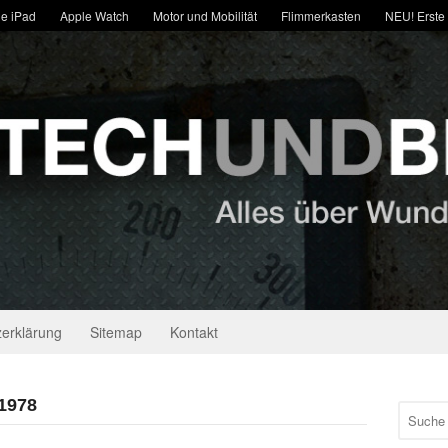
e iPad
Apple Watch
Motor und Mobilität
Flimmerkasten
NEU! Erste
erklärung
Sitemap
Kontakt
 1978