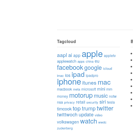
Tagcloud
B
apple
aapl
ai
app
appletv
eu
applewatch
apps
china
facebook
google
icloud
ipad
ios
ipadpro
imac
iphone
mac
itunes
mini
macbook
microsoft
mm
meta
motorup
music
money
notw
siri
retail
nsa
tesla
privacy
security
twitter
top
trump
timcook
twittwoch
update
video
watch
volkswagen
wwdc
zuckerberg