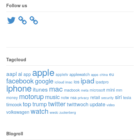
Follow us
Twitter
Tagcloud
apple
aapl
ai
app
eu
applewatch
appletv
apps
china
ipad
facebook
google
ios
ipadpro
icloud
imac
iphone
mac
itunes
mini
macbook
microsoft
mm
meta
motorup
music
siri
retail
nsa
money
notw
tesla
privacy
security
twitter
top
trump
twittwoch
update
timcook
video
watch
volkswagen
wwdc
zuckerberg
Blogroll