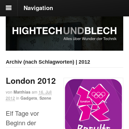
Navigation
Archiv (nach Schlagworten) | 2012
London 2012
von
Matthias
am
16. Juli
2012
in
Gadgets
,
Szene
Elf Tage vor
Beginn der