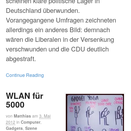
scheinen klare politische Lager in
Deutschland überwunden.
Vorangegangene Umfragen zeichneten
allerdings ein anderes Bild: demnach
wären die Liberalen in der Versenkung
verschwunden und die CDU deutlich
abgestraft.
Continue Reading
WLAN für
5000
von
Matthias
am
3. Mai
2012
in
Computer
,
Gadgets
,
Szene