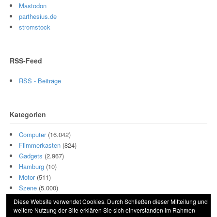
Mastodon
parthesius.de
stromstock
RSS-Feed
RSS - Beiträge
Kategorien
Computer
(16.042)
Flimmerkasten
(824)
Gadgets
(2.967)
Hamburg
(10)
Motor
(511)
Szene
(5.000)
Diese Website verwendet Cookies. Durch Schließen dieser Mitteilung und
weitere Nutzung der Site erklären Sie sich einverstanden im Rahmen