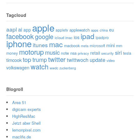
Tagcloud
apple
aapl
ai
app
eu
applewatch
appletv
apps
china
ipad
facebook
google
ios
ipadpro
icloud
imac
iphone
mac
itunes
mini
macbook
microsoft
mm
meta
motorup
music
siri
retail
nsa
money
notw
tesla
privacy
security
twitter
top
trump
twittwoch
update
timcook
video
watch
volkswagen
wwdc
zuckerberg
Blogroll
Area 51
digicam experts
HighResMac
Jetzt aber Shell
lemonpixel.com
maclife.de