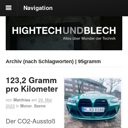
Navigation
Archiv (nach Schlagworten) | 95gramm
123,2 Gramm
pro Kilometer
von
Matthias
am
29. Mai
2023
in
Motor
,
Szene
Der CO2-Ausstoß