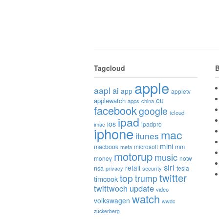
Tagcloud
B
apple
aapl
ai
app
appletv
eu
applewatch
apps
china
facebook
google
icloud
ipad
ios
ipadpro
imac
iphone
mac
itunes
mini
macbook
microsoft
mm
meta
motorup
music
money
notw
siri
retail
nsa
tesla
privacy
security
twitter
top
trump
timcook
twittwoch
update
video
watch
volkswagen
wwdc
zuckerberg