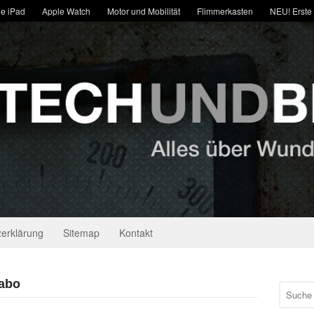
e iPad
Apple Watch
Motor und Mobilität
Flimmerkasten
NEU! Erste
erklärung
Sitemap
Kontakt
 abo