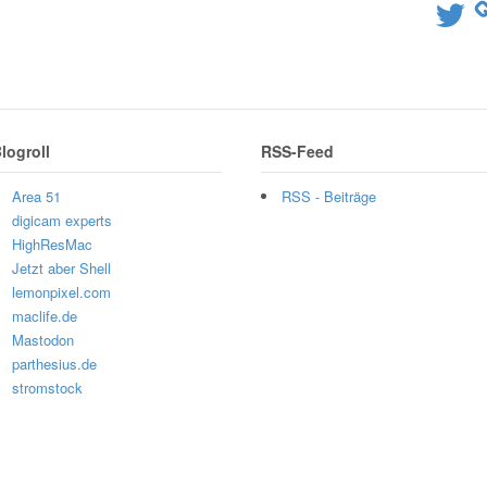
Twitter
logroll
RSS-Feed
Area 51
RSS - Beiträge
digicam experts
HighResMac
Jetzt aber Shell
lemonpixel.com
maclife.de
Mastodon
parthesius.de
stromstock