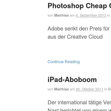
Photoshop Cheap 
von
Matthias
am
6. September 2013
in
Adobe senkt den Preis fü
aus der Creative Cloud
Continue Reading
iPad-Aboboom
von
Matthias
am
26. Oktober 2011
in
C
Der international tätige V
Nast berichtet von einem