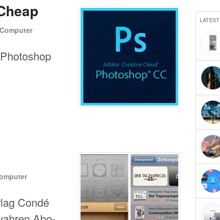
Cheap
LATEST
Computer
r Photoshop
omputer
erlag Condé
 wahren Abo-