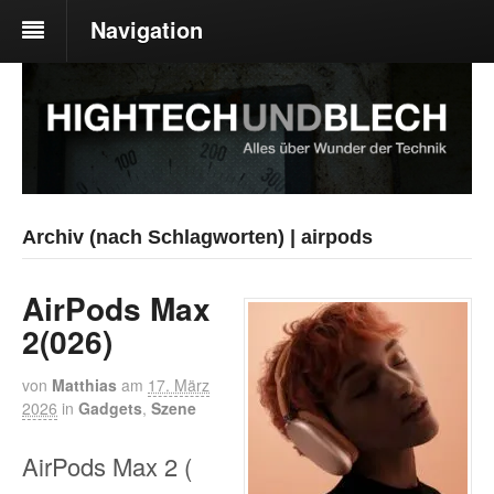
Navigation
Archiv (nach Schlagworten) | airpods
AirPods Max
2(026)
von
Matthias
am
17. März
2026
in
Gadgets
,
Szene
AirPods Max 2 (