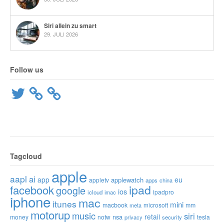
Siri allein zu smart
29. JULI 2026
Follow us
Twitter
Tagcloud
apple
aapl
ai
app
eu
applewatch
appletv
apps
china
ipad
facebook
google
ios
ipadpro
icloud
imac
iphone
mac
itunes
mini
macbook
microsoft
mm
meta
motorup
music
siri
retail
nsa
money
notw
tesla
privacy
security