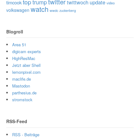
twitter
top
trump
twittwoch
update
timcook
video
watch
volkswagen
wwdc
zuckerberg
Blogroll
Area 51
digicam experts
HighResMac
Jetzt aber Shell
lemonpixel.com
maclife.de
Mastodon
parthesius.de
stromstock
RSS-Feed
RSS - Beiträge