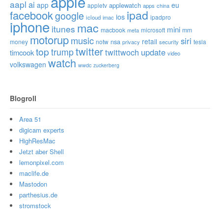
apple
aapl
ai
app
eu
applewatch
appletv
apps
china
ipad
facebook
google
ios
ipadpro
icloud
imac
iphone
mac
itunes
mini
macbook
microsoft
mm
meta
motorup
music
siri
retail
nsa
money
notw
tesla
privacy
security
twitter
top
trump
twittwoch
update
timcook
video
watch
volkswagen
wwdc
zuckerberg
Blogroll
Area 51
digicam experts
HighResMac
Jetzt aber Shell
lemonpixel.com
maclife.de
Mastodon
parthesius.de
stromstock