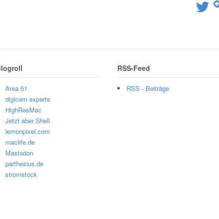
Twitter
logroll
RSS-Feed
Area 51
RSS - Beiträge
digicam experts
HighResMac
Jetzt aber Shell
lemonpixel.com
maclife.de
Mastodon
parthesius.de
stromstock