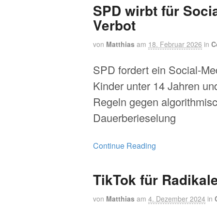
SPD wirbt für Soci
Verbot
von
Matthias
am
18. Februar 2026
in
C
SPD fordert ein Social-Med
Kinder unter 14 Jahren un
Regeln gegen algorithmis
Dauerberieselung
Continue Reading
TikTok für Radikal
von
Matthias
am
4. Dezember 2024
in