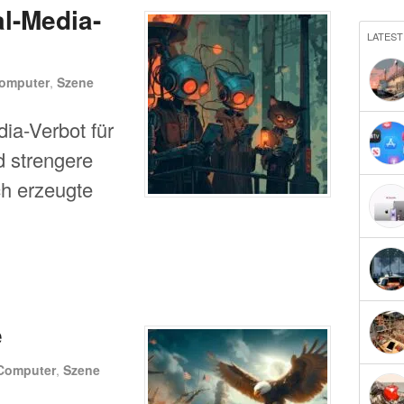
al-Media-
LATEST
omputer
,
Szene
ia-Verbot für
d strengere
ch erzeugte
e
Computer
,
Szene