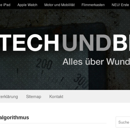
e iPad
Apple Watch
Motor und Mobilität
Flimmerkasten
NEU! Erste
erklärung
Sitemap
Kontakt
 algorithmus