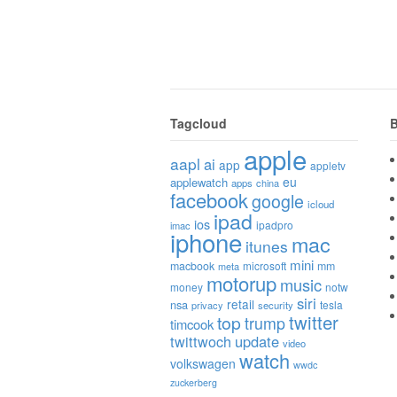
Tagcloud
B
apple
aapl
ai
app
appletv
eu
applewatch
apps
china
facebook
google
icloud
ipad
ios
ipadpro
imac
iphone
mac
itunes
mini
macbook
microsoft
mm
meta
motorup
music
money
notw
siri
retail
nsa
tesla
privacy
security
twitter
top
trump
timcook
twittwoch
update
video
watch
volkswagen
wwdc
zuckerberg