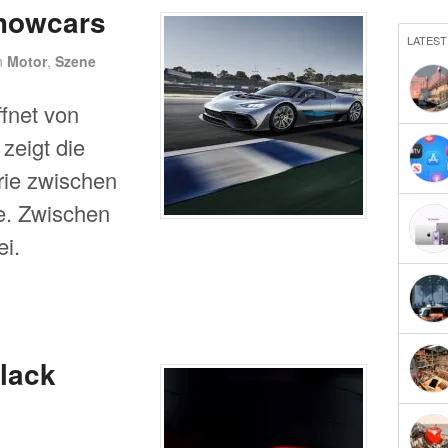
Showcars
LATEST
n
Motor
,
Szene
ffnet von
zeigt die
rie zwischen
e. Zwischen
i.
lack