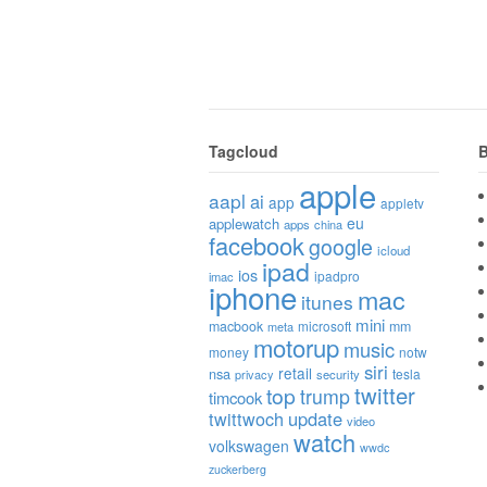
Tagcloud
B
apple
aapl
ai
app
appletv
eu
applewatch
apps
china
facebook
google
icloud
ipad
ios
ipadpro
imac
iphone
mac
itunes
mini
macbook
microsoft
mm
meta
motorup
music
money
notw
siri
retail
nsa
tesla
privacy
security
twitter
top
trump
timcook
twittwoch
update
video
watch
volkswagen
wwdc
zuckerberg