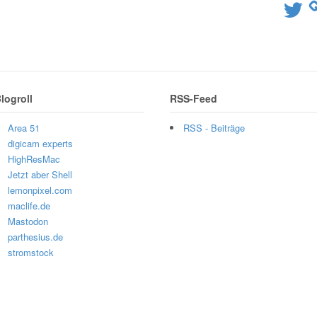
Twitter
logroll
RSS-Feed
Area 51
RSS - Beiträge
digicam experts
HighResMac
Jetzt aber Shell
lemonpixel.com
maclife.de
Mastodon
parthesius.de
stromstock