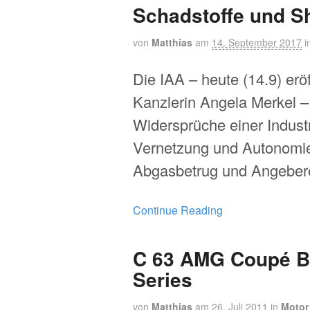
Schadstoffe und 
von
Matthias
am
14. September 2017
i
Die IAA – heute (14.9) erö
Kanzlerin Angela Merkel – 
Widersprüche einer Indust
Vernetzung und Autonomi
Abgasbetrug und Angebere
Continue Reading
C 63 AMG Coupé B
Series
von
Matthias
am
26. Juli 2011
in
Motor