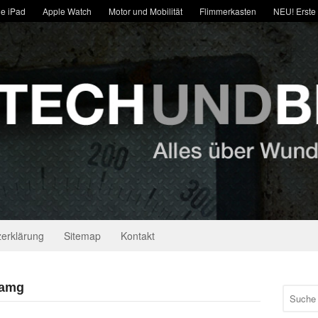
e iPad
Apple Watch
Motor und Mobilität
Flimmerkasten
NEU! Erste
erklärung
Sitemap
Kontakt
 amg