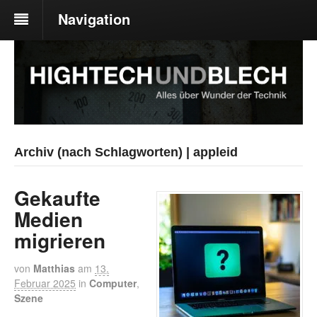
Navigation
Archiv (nach Schlagworten) | appleid
Gekaufte
Medien
migrieren
von
Matthias
am
13.
Februar 2025
in
Computer
,
Szene