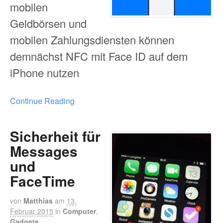
mobilen
Geldbörsen und
mobilen Zahlungsdiensten können
demnächst NFC mit Face ID auf dem
iPhone nutzen
Continue Reading
Sicherheit für
Messages
und
FaceTime
von
Matthias
am
13.
Februar 2015
in
Computer
,
Gadgets