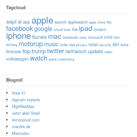
Tagcloud
apple
aapl
ai
app
eu
applewatch
appletv
apps
china
ipad
facebook
google
ios
ipadpro
icloud
imac
iphone
mac
itunes
mini
macbook
microsoft
mm
meta
motorup
music
siri
retail
nsa
money
notw
tesla
privacy
security
twitter
top
trump
twittwoch
update
timcook
video
watch
volkswagen
wwdc
zuckerberg
Blogroll
Area 51
digicam experts
HighResMac
Jetzt aber Shell
lemonpixel.com
maclife.de
Mastodon