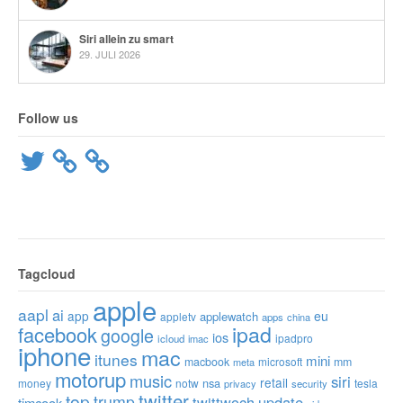
Siri allein zu smart
29. JULI 2026
Follow us
Twitter
Tagcloud
apple
aapl
ai
app
eu
applewatch
appletv
apps
china
ipad
facebook
google
ios
ipadpro
icloud
imac
iphone
mac
itunes
mini
macbook
microsoft
mm
meta
motorup
music
siri
retail
nsa
money
notw
tesla
privacy
security
twitter
top
trump
twittwoch
update
timcook