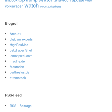
video
watch
volkswagen
wwdc
zuckerberg
Blogroll
Area 51
digicam experts
HighResMac
Jetzt aber Shell
lemonpixel.com
maclife.de
Mastodon
parthesius.de
stromstock
RSS-Feed
RSS - Beiträge