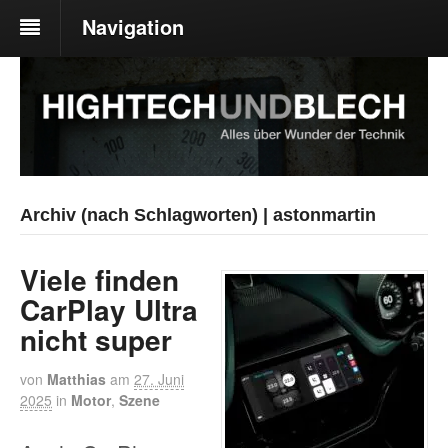
Navigation
Archiv (nach Schlagworten) | astonmartin
Viele finden
CarPlay Ultra
nicht super
von
Matthias
am
27. Juni
2025
in
Motor
,
Szene