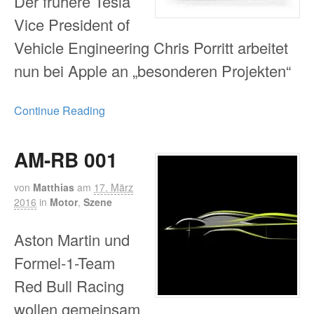
Der frühere Tesla
Vice President of
Vehicle Engineering Chris Porritt arbeitet
nun bei Apple an „besonderen Projekten“
Continue Reading
AM-RB 001
von
Matthias
am
17. März
2016
in
Motor
,
Szene
Aston Martin und
Formel-1-Team
Red Bull Racing
wollen gemeinsam