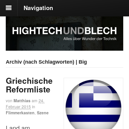
Navigation
Archiv (nach Schlagworten) | Big
Griechische
Reformliste
von
Matthias
am
24.
Februar 2015
in
Flimmerkasten
,
Szene
Land am