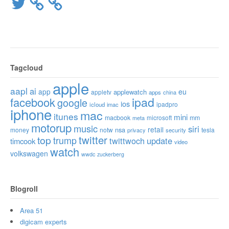
Twitter
Tagcloud
apple
aapl
ai
app
eu
applewatch
appletv
apps
china
ipad
facebook
google
ios
ipadpro
icloud
imac
iphone
mac
itunes
mini
macbook
microsoft
mm
meta
motorup
music
siri
retail
nsa
money
notw
tesla
privacy
security
twitter
top
trump
twittwoch
update
timcook
video
watch
volkswagen
wwdc
zuckerberg
Blogroll
Area 51
digicam experts