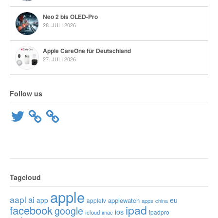
Neo 2 bis OLED-Pro
28. JULI 2026
Apple CareOne für Deutschland
27. JULI 2026
Follow us
Twitter
Tagcloud
apple
aapl
ai
app
eu
applewatch
appletv
apps
china
ipad
facebook
google
ios
ipadpro
icloud
imac