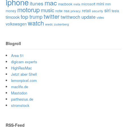
iphone
mac
itunes
mini
macbook
microsoft
mm
meta
motorup
music
siri
retail
nsa
money
notw
tesla
privacy
security
twitter
top
trump
twittwoch
update
timcook
video
watch
volkswagen
wwdc
zuckerberg
Blogroll
Area 51
digicam experts
HighResMac
Jetzt aber Shell
lemonpixel.com
maclife.de
Mastodon
parthesius.de
stromstock
RSS-Feed