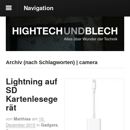
Navigation
Archiv (nach Schlagworten) | camera
Lightning auf
SD
Kartenlesege
rät
von
Matthias
am
10.
Dezember 2015
in
Gadgets
,