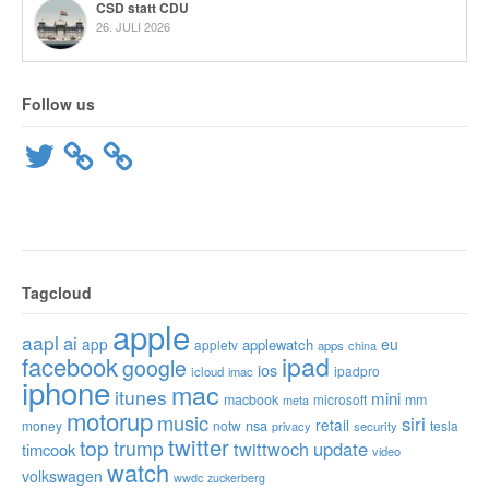
CSD statt CDU
26. JULI 2026
Follow us
Twitter
Tagcloud
apple
aapl
ai
app
eu
applewatch
appletv
apps
china
ipad
facebook
google
ios
ipadpro
icloud
imac
iphone
mac
itunes
mini
macbook
microsoft
mm
meta
motorup
music
siri
retail
nsa
money
notw
tesla
privacy
security
twitter
top
trump
twittwoch
update
timcook
video
watch
volkswagen
wwdc
zuckerberg