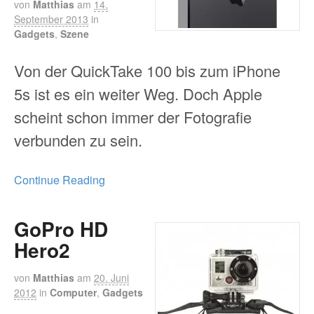
von
Matthias
am
14.
September 2013
in
Gadgets
,
Szene
Von der QuickTake 100 bis zum iPhone
5s ist es ein weiter Weg. Doch Apple
scheint schon immer der Fotografie
verbunden zu sein.
Continue Reading
GoPro HD
Hero2
von
Matthias
am
20. Juni
2012
in
Computer
,
Gadgets