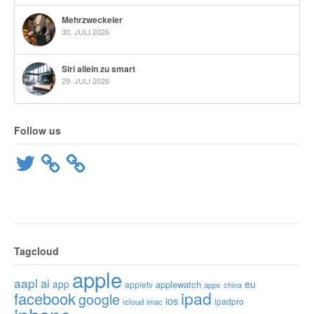
Mehrzweckeier
30. JULI 2026
Siri allein zu smart
29. JULI 2026
Follow us
Twitter
Tagcloud
apple
aapl
ai
app
eu
applewatch
appletv
apps
china
ipad
facebook
google
ios
ipadpro
icloud
imac