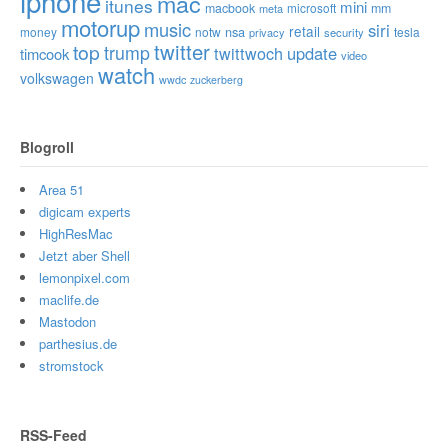
iphone
mac
itunes
mini
macbook
microsoft
mm
meta
motorup
music
siri
retail
nsa
money
notw
tesla
privacy
security
twitter
top
trump
twittwoch
update
timcook
video
watch
volkswagen
wwdc
zuckerberg
Blogroll
Area 51
digicam experts
HighResMac
Jetzt aber Shell
lemonpixel.com
maclife.de
Mastodon
parthesius.de
stromstock
RSS-Feed