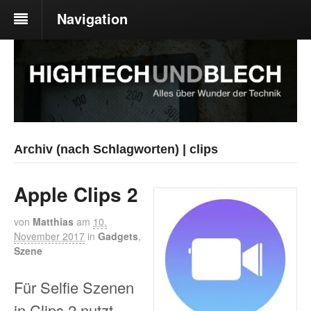
Navigation
Archiv (nach Schlagworten) | clips
Apple Clips 2
von
Matthias
am
10.
November 2017
in
Gadgets
,
Szene
Für Selfie Szenen
in Clips 2 nutzt