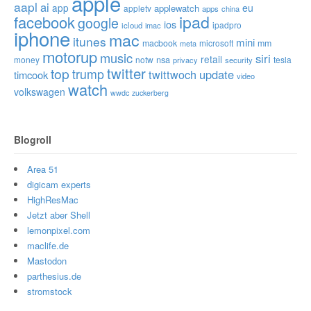
apple
aapl
ai
app
eu
applewatch
appletv
apps
china
ipad
facebook
google
ios
ipadpro
icloud
imac
iphone
mac
itunes
mini
macbook
microsoft
mm
meta
motorup
music
siri
retail
nsa
money
notw
tesla
privacy
security
twitter
top
trump
twittwoch
update
timcook
video
watch
volkswagen
wwdc
zuckerberg
Blogroll
Area 51
digicam experts
HighResMac
Jetzt aber Shell
lemonpixel.com
maclife.de
Mastodon
parthesius.de
stromstock