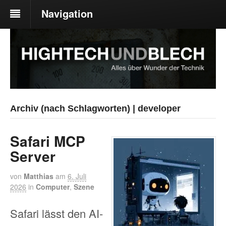
Navigation
Archiv (nach Schlagworten) | developer
Safari MCP
Server
von
Matthias
am
6. Juli
2026
in
Computer
,
Szene
Safari lässt den AI-