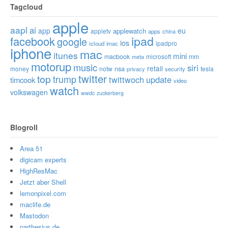
Tagcloud
apple
aapl
ai
app
eu
applewatch
appletv
apps
china
ipad
facebook
google
ios
ipadpro
icloud
imac
iphone
mac
itunes
mini
macbook
microsoft
mm
meta
motorup
music
siri
retail
nsa
money
notw
tesla
privacy
security
twitter
top
trump
twittwoch
update
timcook
video
watch
volkswagen
wwdc
zuckerberg
Blogroll
Area 51
digicam experts
HighResMac
Jetzt aber Shell
lemonpixel.com
maclife.de
Mastodon
parthesius.de