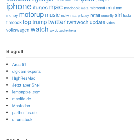
iphone
mac
itunes
mini
macbook
microsoft
mm
meta
motorup
music
siri
retail
nsa
money
notw
tesla
privacy
security
twitter
top
trump
twittwoch
update
timcook
video
watch
volkswagen
wwdc
zuckerberg
Blogroll
Area 51
digicam experts
HighResMac
Jetzt aber Shell
lemonpixel.com
maclife.de
Mastodon
parthesius.de
stromstock