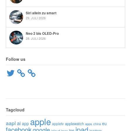
Siri allein zu smart
29. JULI 2026
Neo 2 bis OLED-Pro
28. JULI 2026
Follow us
Twitter
Tagcloud
apple
aapl
ai
app
eu
applewatch
appletv
apps
china
ipad
facebook
google
ios
ipadpro
icloud
imac