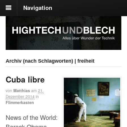
Navigation
Archiv (nach Schlagworten) | freiheit
Cuba libre
von
Matthias
am
21.
Dezember 2014
in
Flimmerkasten
News of the World:
Barack Obama