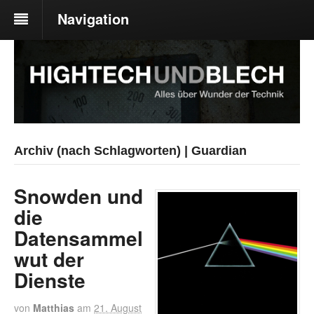
Navigation
Archiv (nach Schlagworten) | Guardian
Snowden und
die
Datensammel
wut der
Dienste
von
Matthias
am
21. August