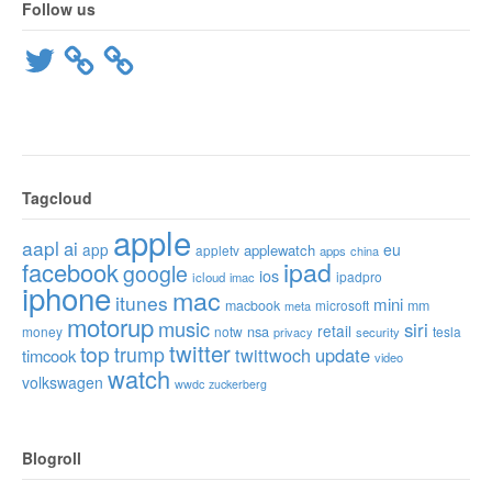
Follow us
Twitter
Tagcloud
apple
aapl
ai
app
eu
applewatch
appletv
apps
china
ipad
facebook
google
ios
ipadpro
icloud
imac
iphone
mac
itunes
mini
macbook
microsoft
mm
meta
motorup
music
siri
retail
nsa
money
notw
tesla
privacy
security
twitter
top
trump
twittwoch
update
timcook
video
watch
volkswagen
wwdc
zuckerberg
Blogroll