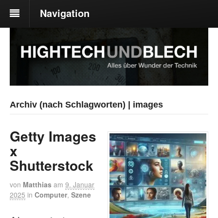
Navigation
Archiv (nach Schlagworten) | images
Getty Images
x
Shutterstock
von
Matthias
am
9. Januar
2025
in
Computer
,
Szene