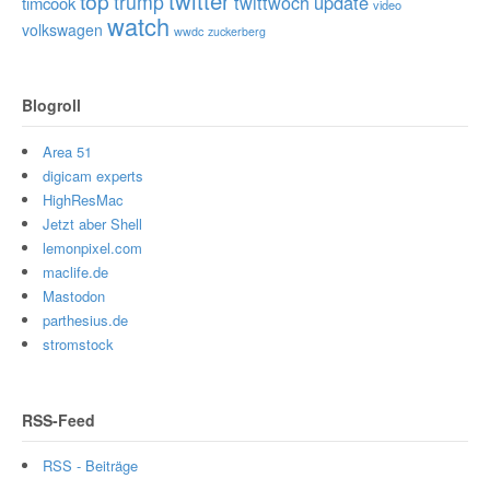
twitter
top
trump
twittwoch
update
timcook
video
watch
volkswagen
wwdc
zuckerberg
Blogroll
Area 51
digicam experts
HighResMac
Jetzt aber Shell
lemonpixel.com
maclife.de
Mastodon
parthesius.de
stromstock
RSS-Feed
RSS - Beiträge