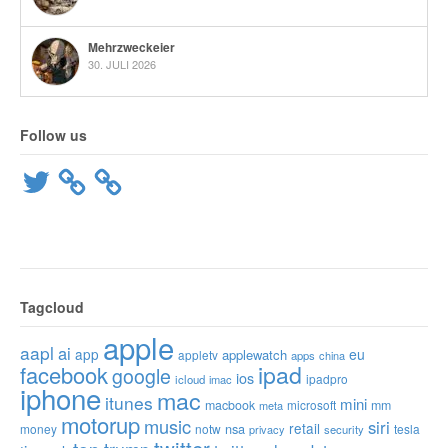
Mehrzweckeier
30. JULI 2026
Follow us
Twitter
Tagcloud
apple
aapl
ai
app
eu
applewatch
appletv
apps
china
ipad
facebook
google
ios
ipadpro
icloud
imac
iphone
mac
itunes
mini
macbook
microsoft
mm
meta
motorup
music
siri
retail
nsa
money
notw
tesla
privacy
security