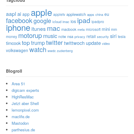
apple
aapl
ai
app
eu
applewatch
appletv
apps
china
ipad
facebook
google
ios
ipadpro
icloud
imac
iphone
mac
itunes
mini
macbook
microsoft
mm
meta
motorup
music
siri
retail
nsa
money
notw
tesla
privacy
security
twitter
top
trump
twittwoch
update
timcook
video
watch
volkswagen
wwdc
zuckerberg
Blogroll
Area 51
digicam experts
HighResMac
Jetzt aber Shell
lemonpixel.com
maclife.de
Mastodon
parthesius.de