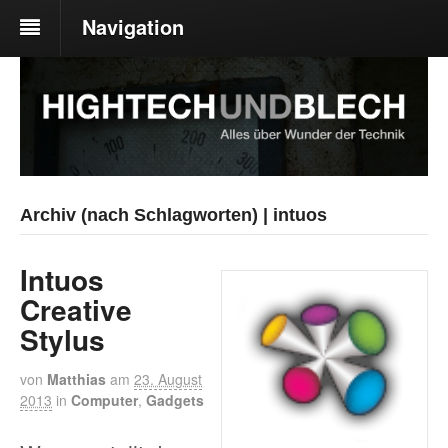
Navigation
Archiv (nach Schlagworten) | intuos
Intuos
Creative
Stylus
von
Matthias
am
23. August
2013
in
Computer
,
Gadgets