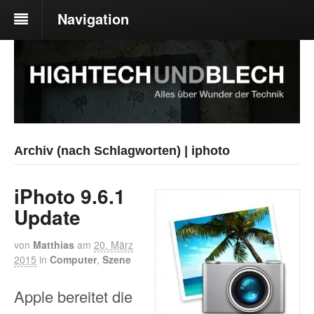
Navigation
Archiv (nach Schlagworten) | iphoto
iPhoto 9.6.1
Update
von
Matthias
am
20. März
2015
in
Computer
,
Szene
Apple bereitet die