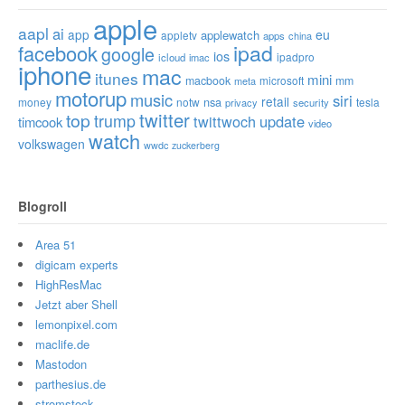
apple
aapl
ai
app
eu
applewatch
appletv
apps
china
ipad
facebook
google
ios
ipadpro
icloud
imac
iphone
mac
itunes
mini
macbook
microsoft
mm
meta
motorup
music
siri
retail
nsa
money
notw
tesla
privacy
security
twitter
top
trump
twittwoch
update
timcook
video
watch
volkswagen
wwdc
zuckerberg
Blogroll
Area 51
digicam experts
HighResMac
Jetzt aber Shell
lemonpixel.com
maclife.de
Mastodon
parthesius.de
stromstock